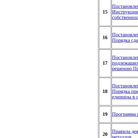
Постановле
15
Инструкции 
собственно
Постановле
16
Порядка сда
Постановле
17
подлежащих
решению Пр
Постановле
18
Порядка пре
единицы в 
19
Программа 
Правила дея
20
металлов