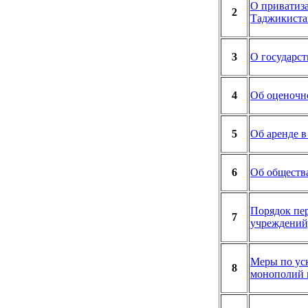
О приватиза
2
Таджикиста
3
О государс
4
Об оценочн
5
Об аренде 
6
Об обществ
Порядок пе
7
учреждений
Меры по ус
8
монополий 