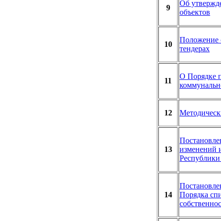
Об утвержд
9
объектов
Положение о
10
тендерах
О Порядке п
11
коммунальн
12
Методическ
Постановле
13
изменений 
Республики
Постановле
14
Порядка сп
собственно