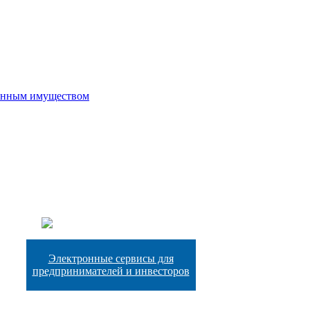
венным имуществом
Электронные сервисы для
предпринимателей и инвесторо
в