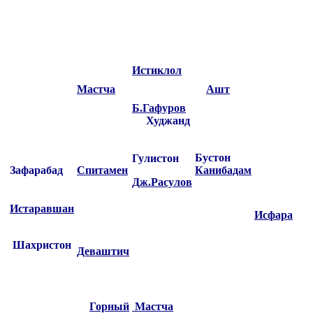
Истиклол
Мастча
Ашт
Б.Гафуров
Худжанд
Бустон
Гулистон
Зафарабад
Спитамен
Канибадам
Дж.Расулов
Истаравшан
Исфара
Шахристон
Деваштич
Горный
Мастча