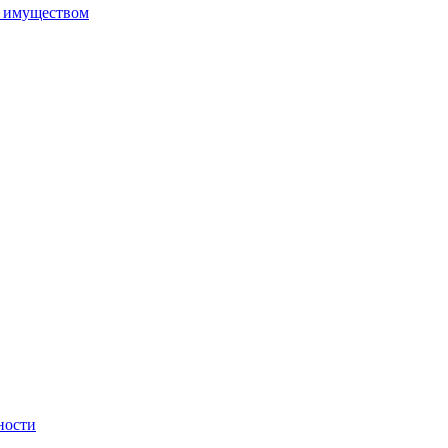
м имуществом
ности