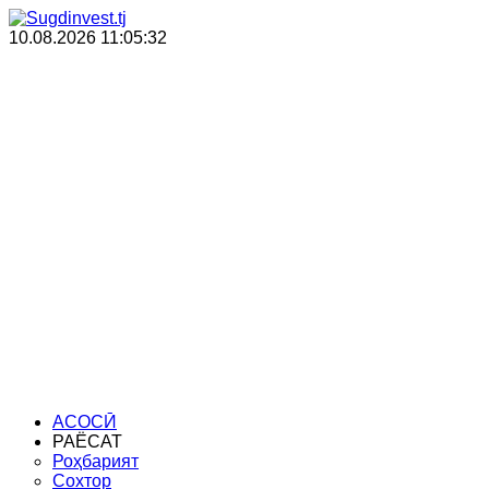
10.08.2026
11:05:32
Санҷиши техникӣ
Раёсати сармоя
Мақомоти иҷроия
АСОСӢ
РАЁСАТ
Роҳбарият
Сохтор