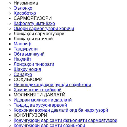
Низомнома
Эълонҳо
Ҳисоботҳо
САРМОЯГУЗОРӢ
Кафолату имтиёзҳо
Омори сармоягузори хориҷӣ
Лоиҳаҳои сармоягузорӣ
Лоиҳаҳои иҷтимоӣ
Маориф
Тандурусти
Обтаъминкунӣ
Нақлиёт
Лоиҳаҳои тиҷоратӣ
Шаҳру ноҳия
Санадҳо
СОҲИБКОРӢ
Нишондиҳандаҳои рушди соҳибкорӣ
Ҳамоишҳои соҳибкорӣ
МОЛИКИЯТИ ДАВЛАТӢ
Идораи моликияти давлатӣ
Таҷдид ва хусусигардонӣ
Корхонаи воҳиди давлатӣ оид ба нархгузорӣ
ҚОНУНГУЗОРӢ
Қонунгузорӣ дар самти фаъолияти сармоягузорӣ
Қонунгузорӣ дар самти соҳибкорӣ