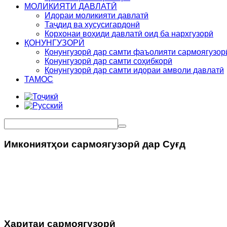
МОЛИКИЯТИ ДАВЛАТӢ
Идораи моликияти давлатӣ
Таҷдид ва хусусигардонӣ
Корхонаи воҳиди давлатӣ оид ба нархгузорӣ
ҚОНУНГУЗОРӢ
Қонунгузорӣ дар самти фаъолияти сармоягузор
Қонунгузорӣ дар самти соҳибкорӣ
Қонунгузорӣ дар самти идораи амволи давлатӣ
ТАМОС
Имкониятҳои сармоягузорӣ дар Суғд
Харитаи сармоягузорӣ