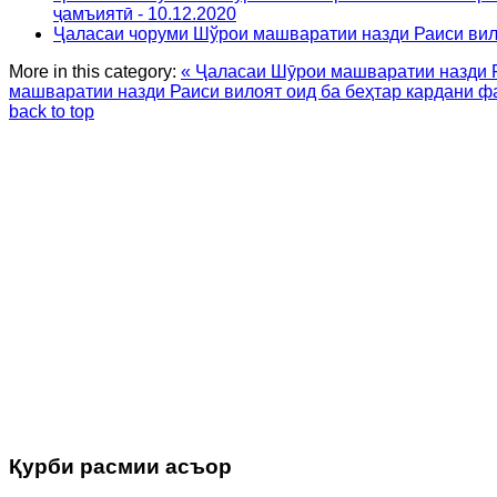
ҷамъиятӣ - 10.12.2020
Ҷаласаи чоруми Шўрои машваратии назди Раиси вило
More in this category:
« Ҷаласаи Шӯрои машваратии назди Р
машваратии назди Раиси вилоят оид ба беҳтар кардани ф
back to top
Қурби расмии асъор