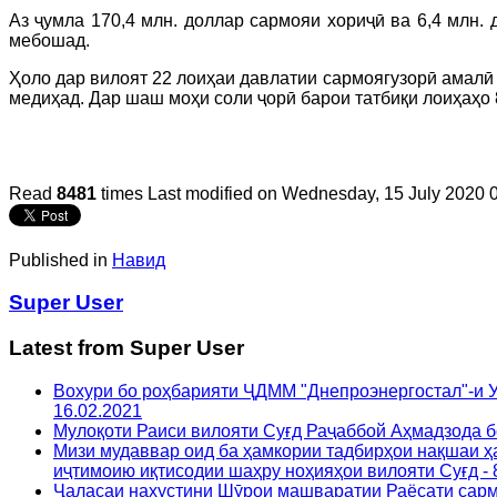
Аз ҷумла 170,4 млн. доллар сармояи хориҷӣ ва 6,4 млн. 
мебошад.
Ҳоло дар вилоят 22 лоиҳаи давлатии сармоягузорӣ амалӣ 
медиҳад. Дар шаш моҳи соли ҷорӣ барои татбиқи лоиҳаҳо 8
Read
8481
times
Last modified on Wednesday, 15 July 2020 
Published in
Навид
Super User
Latest from Super User
Вохури бо роҳбарияти ҶДММ "Днепроэнергостал"-и У
16.02.2021
Мулоқоти Раиси вилояти Суғд Раҷаббой Аҳмадзода б
Мизи мудаввар оид ба ҳамкории тадбирҳои нақшаи ҳ
иҷтимоию иқтисодии шаҳру ноҳияҳои вилояти Суғд - 
Ҷаласаи нахустини Шӯрои машваратии Раёсати сармо