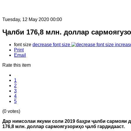
Tuesday, 12 May 2020 00:00
Ҷалби 176,8 млн. доллар сармоягуз
font size
decrease font size
increas
Print
Email
Rate this item
1
2
3
4
5
(0 votes)
Дар нимсолаи якуми соли 2019 баҳри ҷалби сармояи 
176,8 млн. доллар сармоягузориҳо ҷалб гардидааст.