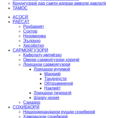
Қонунгузорӣ дар самти идораи амволи давлатӣ
ТАМОС
АСОСӢ
РАЁСАТ
Роҳбарият
Сохтор
Низомнома
Эълонҳо
Ҳисоботҳо
САРМОЯГУЗОРӢ
Кафолату имтиёзҳо
Омори сармоягузори хориҷӣ
Лоиҳаҳои сармоягузорӣ
Лоиҳаҳои иҷтимоӣ
Маориф
Тандурусти
Обтаъминкунӣ
Нақлиёт
Лоиҳаҳои тиҷоратӣ
Шаҳру ноҳия
Санадҳо
СОҲИБКОРӢ
Нишондиҳандаҳои рушди соҳибкорӣ
Ҳамоишҳои соҳибкорӣ